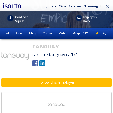
Jobs
CA
Salaries
Training
FR
Candidate
Employers
Sign In
Home
All
Sales
Mktg
Comm
Web
Graph / IT
TANGUAY
carriere.tanguay.ca/fr/
Follow this employer