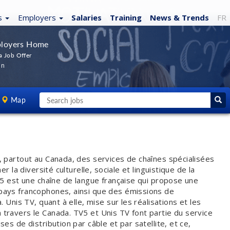
s
Employers
Salaries
Training
News
& Trends
FR
loyers Home
a Job Offer
In
Map
 partout au Canada, des services de chaînes spécialisées
 la diversité culturelle, sociale et linguistique de la
V5 est une chaîne de langue française qui propose une
ays francophones, ainsi que des émissions de
 Unis TV, quant à elle, mise sur les réalisations et les
ravers le Canada. TV5 et Unis TV font partie du service
s de distribution par câble et par satellite, et ce,