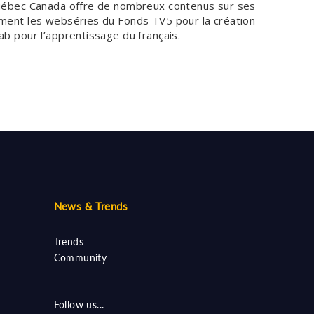
Québec Canada offre de nombreux contenus sur ses
mment les webséries du Fonds TV5 pour la création
b pour l’apprentissage du français.
News & Trends
Trends
Community
Follow us...