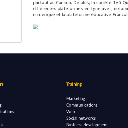
partout au Canada. De plus, la société TV5 
différentes plateformes en ligne avec, nota
numérique et la plateforme éducative Francola
rs
Training
Marketing
g
Communications
cations
Web
Social networks
ia
Business development