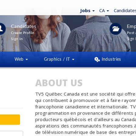
Jobs
CA
Candidate
Candidates
Emp
Create Profile
Post 
Sign 
Sign In
Web
Graphics / IT
Industries
ABOUT US
TV5 Québec Canada est une société qui offre,
qui contribuent à promouvoir et à faire rayonner
francophonie canadienne et internationale. T
programmation en provenance de différents p
producteurs québécois et d’ailleurs au Canada.
aspirations des communautés francophones à t
de télévision numérique de base des entreprise