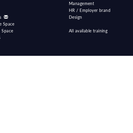
Management
HR / Employer brand
ts
Design
e Space
 Space
All available training
S