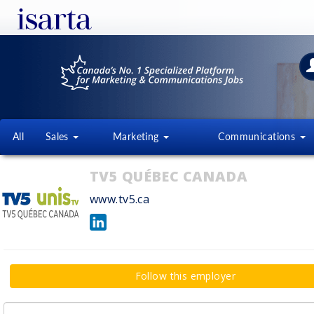
All
Sales
Marketing
Communications
TV5 QUÉBEC CANADA
www.tv5.ca
Follow this employer