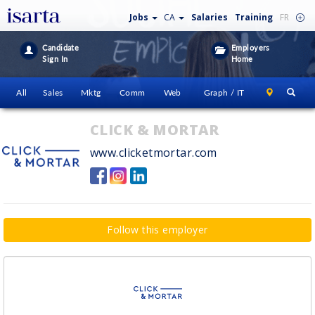
Jobs
CA
Salaries
Training
FR
Candidate
Employers
Sign In
Home
All
Sales
Mktg
Comm
Web
Graph / IT
CLICK & MORTAR
www.clicketmortar.com
Follow this employer