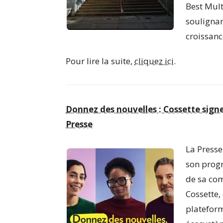
Best Mul
soulignan
croissanc
Pour lire la suite,
cliquez ici.
Donnez des nouvelles : Cossette sign
Presse
La Presse
son prog
de sa co
Cossette,
plateform