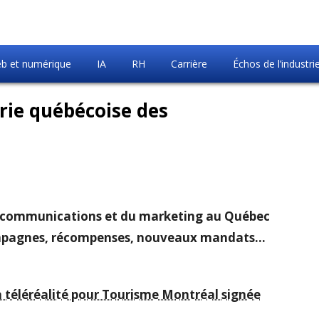
b et numérique
IA
RH
Carrière
Échos de l’industri
trie québécoise des
des communications et du marketing au Québec
campagnes, récompenses, nouveaux mandats…
 téléréalité pour Tourisme Montréal signée