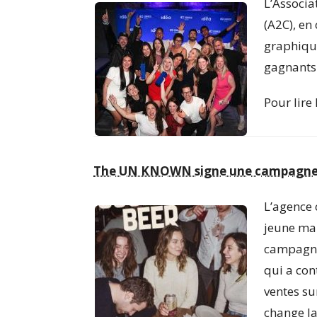
L’Associa
(A2C), en
graphique
gagnants 
Pour lire 
The UN KNOWN signe une campagne a
L’agence
jeune mar
campagne 
qui a con
ventes su
change la