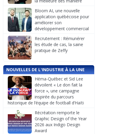
la meilleure des manière
Bloom AI, une nouvelle
application québécoise pour
améliorer son
développement commercial
Recrutement : Rémunérer
les étude de cas, la saine
pratique de Zeffy
NOUVELLES DE L'INDUSTRIE À LA UNE
Héma-Québec et Sid Lee
dévoilent « Le don fait la
force », une campagne
inspirée du parcours
historique de l’équipe de football d’Haïti
Récréation remporte le
Graphic Design of the Year
2026 aux Indigo Design
Award