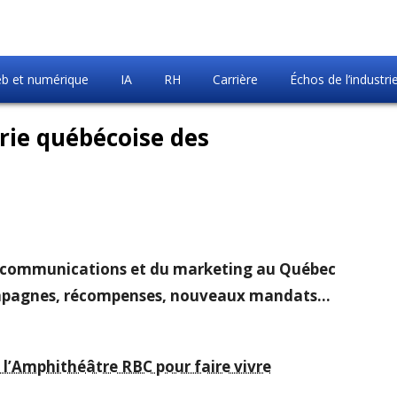
b et numérique
IA
RH
Carrière
Échos de l’industri
trie québécoise des
des communications et du marketing au Québec
campagnes, récompenses, nouveaux mandats…
 l’Amphithéâtre RBC pour faire vivre