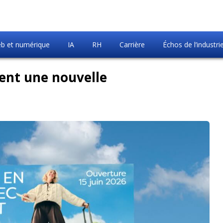
b et numérique
IA
RH
Carrière
Échos de l’industri
ent une nouvelle