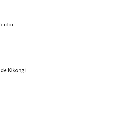
r
Poulin
ude Kikongi