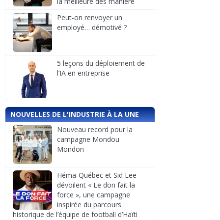
la meilleure des manière
Peut-on renvoyer un
employé… démotivé ?
5 leçons du déploiement de
l’IA en entreprise
NOUVELLES DE L'INDUSTRIE À LA UNE
Nouveau record pour la
campagne Mondou
Mondon
Héma-Québec et Sid Lee
dévoilent « Le don fait la
force », une campagne
inspirée du parcours
historique de l’équipe de football d’Haïti