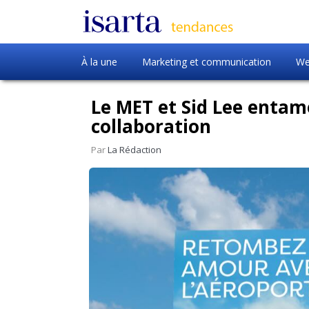
À la une
Marketing et communication
We
Le MET et Sid Lee entam
collaboration
Par
La Rédaction