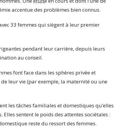
s hommes. Une
étude
en cours et dont l’une de
démie accentue des problèmes bien connus.
 avec 33 femmes qui siègent à leur premier
irigeantes pendant leur carrière, depuis leurs
nation au conseil.
emmes font face dans les sphères privée et
 de leur vie (par exemple, la maternité ou une
ment les tâches familiales et domestiques qu’elles
Elles sentent le poids des attentes sociétales :
 domestique reste du ressort des femmes.