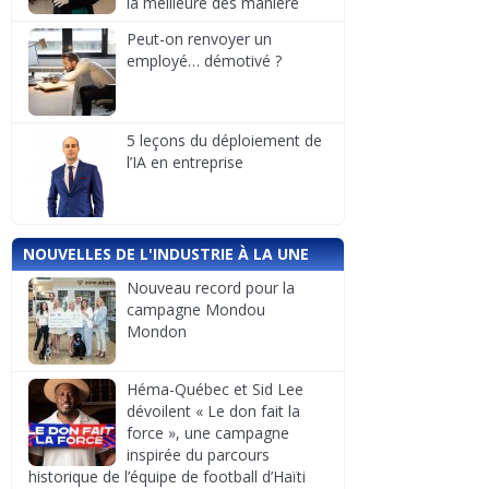
la meilleure des manière
Peut-on renvoyer un
employé… démotivé ?
5 leçons du déploiement de
l’IA en entreprise
NOUVELLES DE L'INDUSTRIE À LA UNE
Nouveau record pour la
campagne Mondou
Mondon
Héma-Québec et Sid Lee
dévoilent « Le don fait la
force », une campagne
inspirée du parcours
historique de l’équipe de football d’Haïti