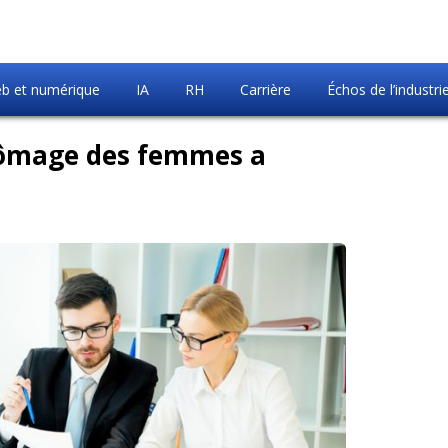
b et numérique
IA
RH
Carrière
Échos de l’industri
chômage des femmes a