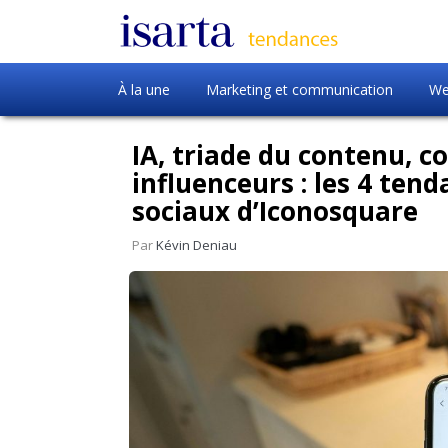
À la une
Marketing et communication
We
IA, triade du contenu, c
influenceurs : les 4 ten
sociaux d’Iconosquare
Par
Kévin Deniau