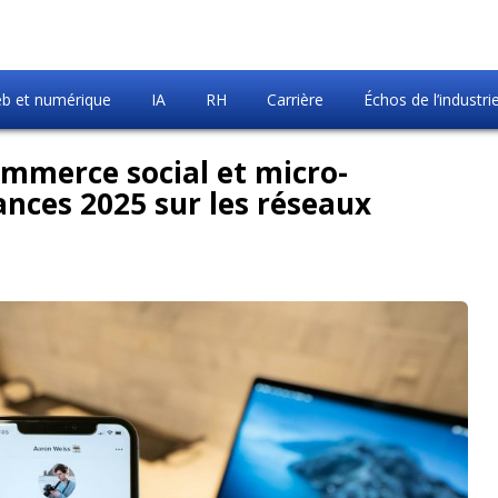
b et numérique
IA
RH
Carrière
Échos de l’industri
ommerce social et micro-
dances 2025 sur les réseaux