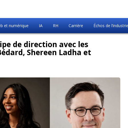
b et numérique
IA
RH
Carrière
Échos de l’industri
ipe de direction avec les
Bédard, Shereen Ladha et