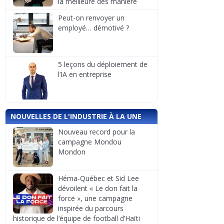
la meilleure des manière
Peut-on renvoyer un
employé… démotivé ?
5 leçons du déploiement de
l’IA en entreprise
NOUVELLES DE L'INDUSTRIE À LA UNE
Nouveau record pour la
campagne Mondou
Mondon
Héma-Québec et Sid Lee
dévoilent « Le don fait la
force », une campagne
inspirée du parcours
historique de l’équipe de football d’Haïti