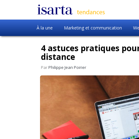
À la une
Marketing et communication
We
4 astuces pratiques pou
distance
Par
Philippe Jean Poirier