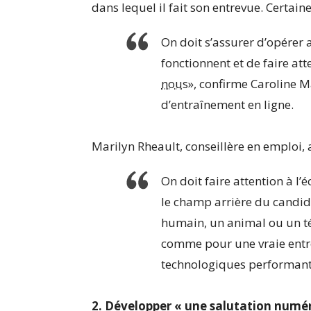
dans lequel il fait son entrevue. Certai
On doit s’assurer d’opérer
fonctionnent et de faire at
nou
s», confirme Caroline Ma
d’entraînement en ligne.
Marilyn Rheault, conseillère en emploi
On doit faire attention à l’é
le champ arrière du candida
humain, un animal ou un té
comme pour une vraie entrev
technologiques performants
2. Développer « une salutation numé