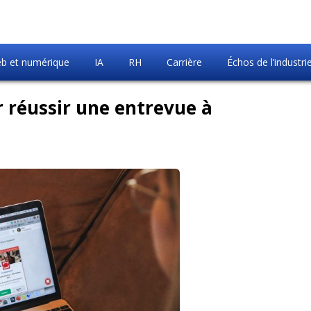
b et numérique
IA
RH
Carrière
Échos de l’industri
r réussir une entrevue à