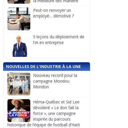
la meilleure des manière
Peut-on renvoyer un
employé… démotivé ?
5 leçons du déploiement de
l’IA en entreprise
NOUVELLES DE L'INDUSTRIE À LA UNE
Nouveau record pour la
campagne Mondou
Mondon
Héma-Québec et Sid Lee
dévoilent « Le don fait la
force », une campagne
inspirée du parcours
historique de l’équipe de football d’Haïti